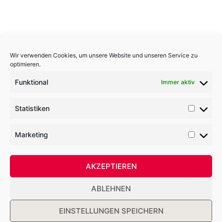
Wir verwenden Cookies, um unsere Website und unseren Service zu
+++ Neueste Beiträge +++
optimieren.
Kanutour 2025
Funktional
Immer aktiv
Sonntagskaffee 2025
Skifreizeit 2026
Statistiken
Bericht Skifreizeit 2025
Marketing
Infos aus dem CVJM Hirzenhain Dezember 2024
AKZEPTIEREN
Copyright CVJM Hirzenhain 2021
ABLEHNEN
Datenschutz
Impressum
Kontakt
EINSTELLUNGEN SPEICHERN