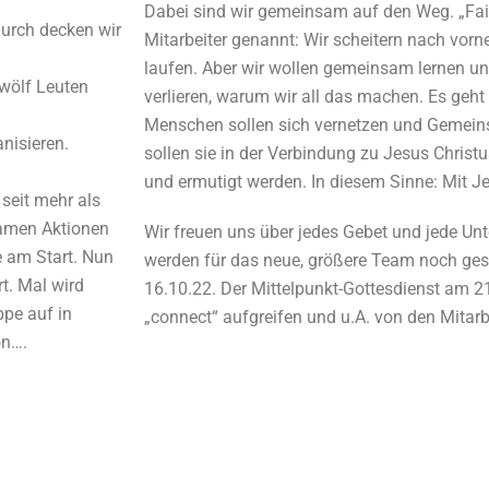
Dabei sind wir gemeinsam auf den Weg. „Fail
durch decken wir
Mitarbeiter genannt: Wir scheitern nach vorne.
laufen. Aber wir wollen gemeinsam lernen u
wölf Leuten
verlieren, warum wir all das machen. Es geh
Menschen sollen sich vernetzen und Gemeinsc
nisieren.
sollen sie in der Verbindung zu Jesus Christ
und ermutigt werden. In diesem Sinne: Mit J
seit mehr als
samen Aktionen
Wir freuen uns über jedes Gebet und jede Un
e am Start. Nun
werden für das neue, größere Team noch gesu
rt. Mal wird
16.10.22. Der Mittelpunkt-Gottesdienst am 
ppe auf in
„connect“ aufgreifen und u.A. von den Mitarb
on….