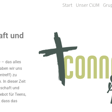
Start
Unser CVJM
Gru
aft und
n
– das alles
aben wir uns
ntreff) zu
 In dieser Zeit
nschaft und
ebot für Teens,
, dass das